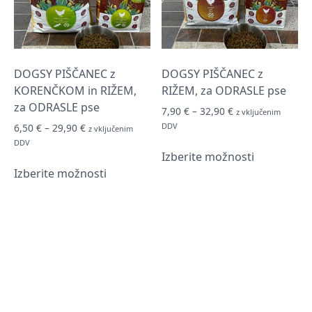
DOGSY PIŠČANEC z
DOGSY PIŠČANEC z
KORENČKOM in RIŽEM,
RIŽEM, za ODRASLE pse
za ODRASLE pse
Cenovni
7,90
€
–
32,90
€
z vključenim
razpon:
Cenovni
DDV
6,50
€
–
29,90
€
z vključenim
od
razpon:
Ta
DDV
7,90 €
od
Izberite možnosti
Ta
izdelek
do
6,50 €
Izberite možnosti
izdelek
ima
32,90 €
do
ima
več
29,90 €
več
različic.
različic.
Možnosti
Možnosti
lahko
lahko
izberete
izberete
na
na
strani
strani
izdelka