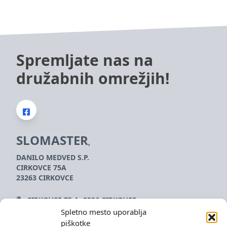
izdelka
Spremljate nas na
družabnih omrežjih!
SLOMASTER
,
DANILO MEDVED S.P.
CIRKOVCE 75A
23263 CIRKOVCE
CIRKOVCE 75 A, 2326 CIRKOVCE
Spletno mesto uporablja
kraftia@slomaster.info
piškotke